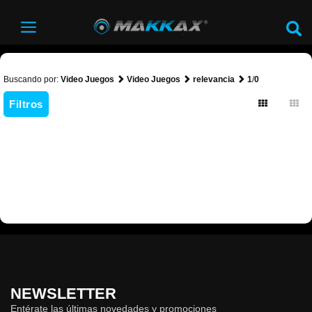
Buscando por:
Video Juegos
Video Juegos
relevancia
1
/
0
Filtros
NEWSLETTER
Entérate las últimas novedades y promociones