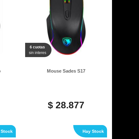
6 cuotas
sin interes
p
Mouse Sades S17
$ 28.877
 Stock
Hay Stock