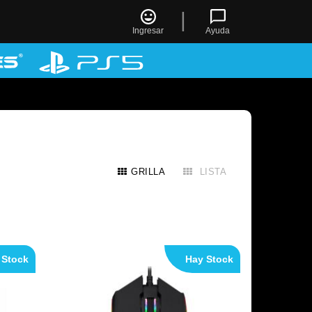
|
Ingresar
Ayuda
GRILLA
LISTA
 Stock
Hay Stock