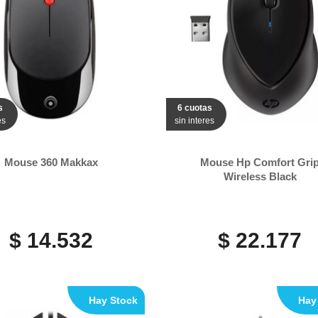
s
6 cuotas
es
sin interes
Mouse 360 Makkax
Mouse Hp Comfort Gri
Wireless Black
$ 14.532
$ 22.177
Hay Stock
Hay