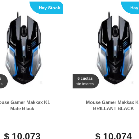
Hay Stock
Hay
s
6 cuotas
es
sin interes
use Gamer Makkax K1
Mouse Gamer Makkax K
Mate Black
BRILLANT BLACK
$ 10.073
$ 10.074