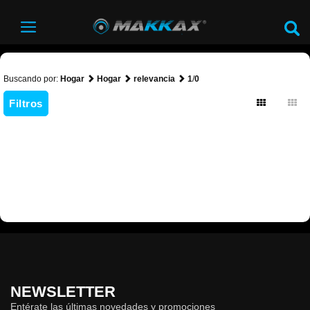
Buscando por:
Hogar
Hogar
relevancia
1
/
0
Filtros
NEWSLETTER
Entérate las últimas novedades y promociones