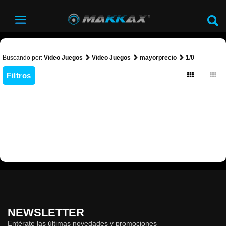
Buscando por:
Video Juegos
Video Juegos
mayorprecio
1
/
0
Filtros
NEWSLETTER
Entérate las últimas novedades y promociones