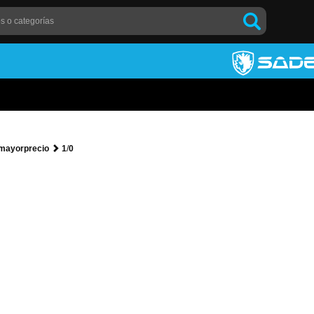
mayorprecio
1
/
0